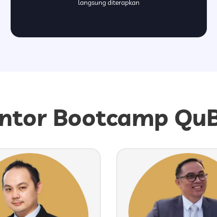
langsung diterapkan
ntor Bootcamp QuB