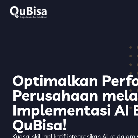
Optimalkan Perf
Perusahaan mela
Implementasi AI
QuBisa!
Kuasai skill aplikatif integrasikan AI ke dala