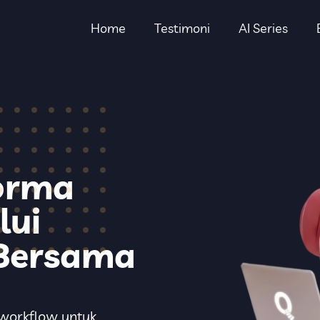
Home
Testimoni
AI Series
orma
lui
 Bersama
m workflow untuk