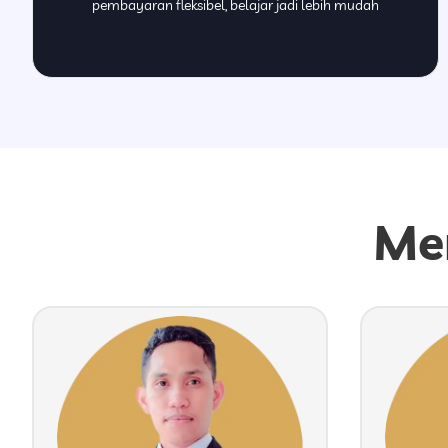
pembayaran fleksibel, belajar jadi lebih mudah
Me