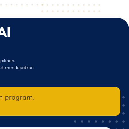
AI
pilihan.
ntuk mendapatkan
n program.