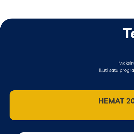
T
Maksima
Ikuti satu prog
HEMAT 2