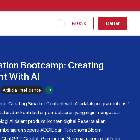
Masuk
Daftar
ation Bootcamp: Creating
t With AI
Artificial Intelligence
+1
mp: Creating Smarter Content with AI adalah program intensif
silitator, dan kontributor pembelajaran yang ingin menguasai
logi AI dalam produksi konten digital. Peserta akan
embelajaran seperti ADDIE dan Taksonomi Bloom,
 ChatGPT, Copilot, Gemini, dan Gamma.ai, serta platform