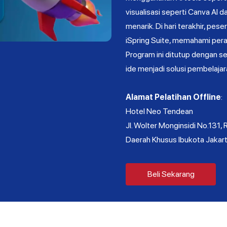
visualisasi seperti Canva AI 
menarik. Di hari terakhir, pe
iSpring Suite, memahami peran
Program ini ditutup dengan s
ide menjadi solusi pembelajara
Alamat Pelatihan Offline
:
Hotel Neo Tendean
Jl. Wolter Monginsidi No.131, R
Daerah Khusus Ibukota Jakar
Beli Sekarang