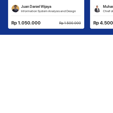
Juan Daniel Wijaya
Muham
Information System Analysis and Design
Chief o
Lecture
Consul
Rp 1.050.000
Rp 4.50
Rp 1.500.000