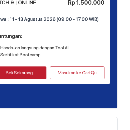
Rp 1.500.000
TCH 9 | ONLINE
BA
(
wal: 11 - 13 Agustus 2026 (09.00 - 17.00 WIB)
Ja
untungan
:
Ke
Hands-on langsung dengan Tool AI
Sertifikat Bootcamp
Beli Sekarang
Masukan ke CartQu