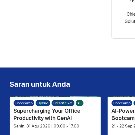
Chie
Solut
Saran untuk Anda
Bootcamp
Hybrid
Bersertifikat
+3
Bootcamp
Supercharging Your Office
AI-Power
Productivity with GenAI
Bootcamp
Senin, 31 Agu 2026 | 09.00 - 17.00
21 - 22 Sep