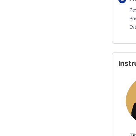
Pes
Pre
Eva
Instr
Tj