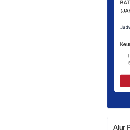
BAT
(JA
Jadw
Keu
Alur 