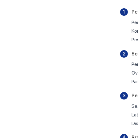
1
Pe
Pes
Ko
Pe
2
Se
Per
Ove
Pa
3
Pe
Ses
Lat
Dis
4
Pr