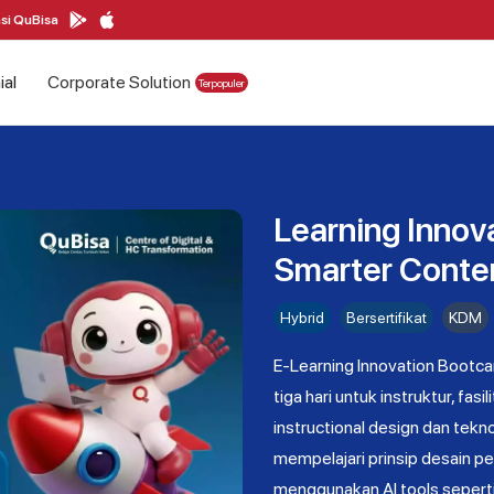
si QuBisa
ial
Corporate Solution
Terpopuler
Learning Innov
Smarter Conten
Hybrid
Bersertifikat
KDM
E-Learning Innovation Bootca
tiga hari untuk instruktur, fa
instructional design dan tekno
mempelajari prinsip desain p
menggunakan AI tools seperti