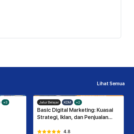
Lihat Semua
+3
Jalur Belajar
KDM
+2
Basic Digital Marketing: Kuasai
Strategi, Iklan, dan Penjualan
Online
6
Kelas
4.8