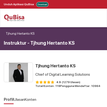
Unduh Aplikasi QuBisa
Download
Tjhung Hertanto KS
Instruktur
-
Tjhung Hertanto KS
Tjhung Hertanto KS
Chief of Digital Learning Solutions
4.9
(1279 Ulasan)
Total Konten : 119
Pengguna Mendaftar : 10964
Profil
Ulasan
Konten