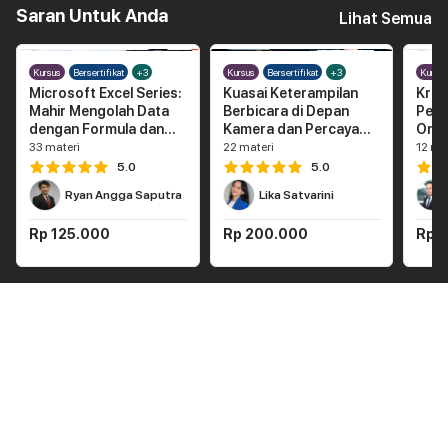
Saran Untuk Anda
Lihat Semua
Kursus
Bersertifikat
+3
Kursus
Bersertifikat
+3
Kursu
Microsoft Excel Series:
Kuasai Keterampilan
Krea
Mahir Mengolah Data
Berbicara di Depan
Penj
dengan Formula dan
Kamera dan Percaya
Onli
Function
Diri Membuat Konten
33
materi
22
materi
12
mat
5.0
5.0
Ryan Angga Saputra
Lika Satvarini
Rp 125.000
Rp 200.000
Rp 