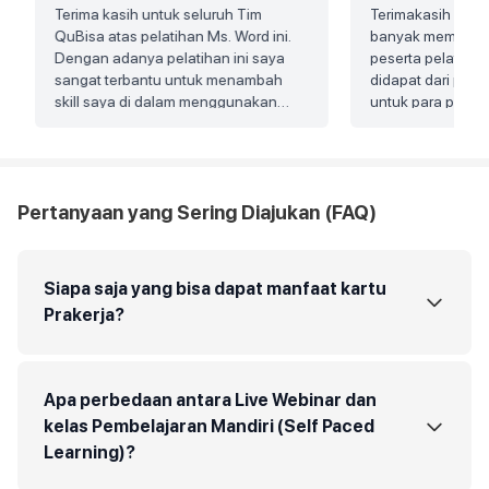
Terima kasih untuk seluruh Tim
Terimakasih untuk
QuBisa atas pelatihan Ms. Word ini.
banyak membimbi
Dengan adanya pelatihan ini saya
peserta pelatihan
sangat terbantu untuk menambah
didapat dari pelat
skill saya di dalam menggunakan
untuk para pemul
ms.word dan juga membantu saya
dan ms office. Set
dalam pekerjaan. Materi yang
banyak ilmu yg s
disampaikan juga sangat mudah
tidak tau menjadi
dimengerti bagi pemula. Banyak-
untuk tenaga pela
Pertanyaan yang Sering Diajukan (FAQ)
banyak terima kasih, semoga
mengajari kami st
kedepannya bisa lebih baik lagi
yang sabar meng
pembelajaran jik
mengerti, terimak
Siapa saja yang bisa dapat manfaat kartu
Prakerja?
Apa perbedaan antara Live Webinar dan
kelas Pembelajaran Mandiri (Self Paced
Learning)?