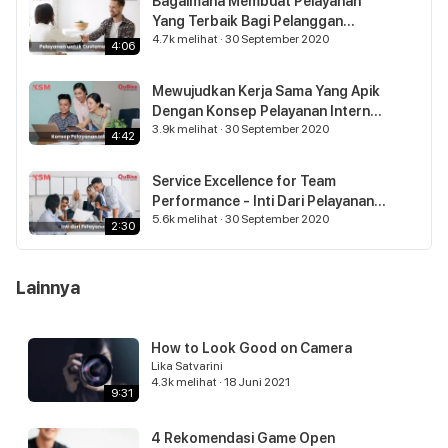
Bagaimana Membuat Pelayanan
Yang Terbaik Bagi Pelanggan
4.7k
melihat
·
30 September 2020
Eksternal? - Part 3
4:06
Mewujudkan Kerja Sama Yang Apik
Dengan Konsep Pelayanan Internal
3.9k
melihat
·
30 September 2020
(Internal Service) - Part 4
4:42
Service Excellence for Team
Performance - Inti Dari Pelayanan -
5.6k
melihat
·
30 September 2020
Part 5
2:30
Lainnya
How to Look Good on Camera
Lika Satvarini
4.3k
melihat
·
18 Juni 2021
9:31
4 Rekomendasi Game Open