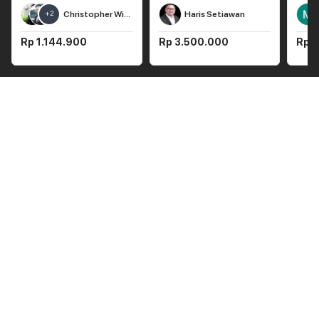
+
2
Christopher Winsky
Haris Setiawan
Rp 1.144.900
Rp 3.500.000
Rp 