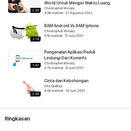
World Untuk Mengisi Waktu Luang
Christopher Winsky
2:43
4.8k
melihat
·
27 Agustus 2022
RAM Android Vs RAM Iphone
Christopher Winsky
5.1k
melihat
·
11 Juni 2021
2:14
Pengenalan Aplikasi Peduli
Lindungi Dari Kominfo
Christopher Winsky
1:43
4.7k
melihat
·
8 Juni 2021
Cinta dan Kebohongan
Info QuBisa
4.0k
melihat
·
19 Juni 2021
2:45
Ringkasan