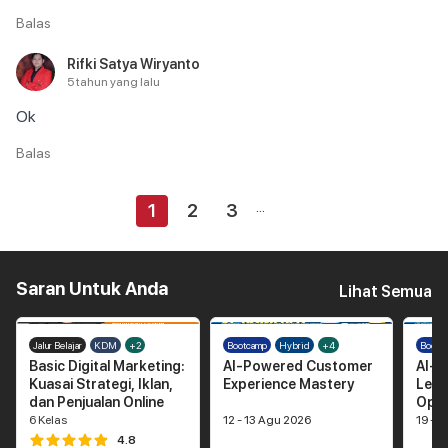
Balas
Rifki Satya Wiryanto
5 tahun yang lalu
Ok
Balas
...
1
2
3
Saran Untuk Anda
Lihat Semua
Jalur Belajar
KDM
+2
Bootcamp
Hybrid
+4
Bootc
Basic Digital Marketing:
AI-Powered Customer
AI-D
Kuasai Strategi, Iklan,
Experience Mastery
Lead
dan Penjualan Online
Opti
6
Kelas
12 - 13 Agu 2026
19 - 
4.8