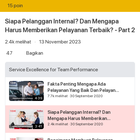
15 poin
Siapa Pelanggan Internal? Dan Mengapa
Harus Memberikan Pelayanan Terbaik? - Part 2
2.4k
melihat
·
13 November 2023
47
Bagikan
Service Excellence for Team Performance
Fakta Penting Mengapa Ada
Pelayanan Yang Baik Dan Pelayanan
7.7k
melihat
·
30 September 2020
Yang Buruk - Part 1
4:39
Siapa Pelanggan Internal? Dan
Mengapa Harus Memberikan
2.4k
melihat
·
30 September 2020
Pelayanan Terbaik? - Part 2
3:41