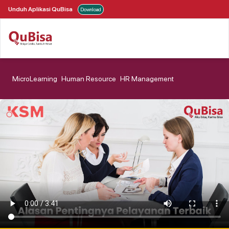
Unduh Aplikasi QuBisa
Download
MicroLearning
Human Resource
HR Management