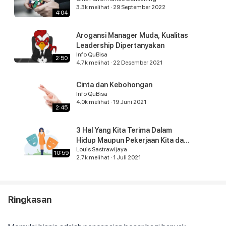
3.3k
melihat
·
29 September 2022
Solusinya?
4:04
2.9k
melihat
·
4 September 2021
2:58
Arogansi Manager Muda, Kualitas
2 Kunci Sukses Seorang
Leadership Dipertanyakan
Info QuBisa
Pengusaha
2:50
4.7k
melihat
·
22 Desember 2021
3.8k
melihat
·
4 September 2021
5:38
Cinta dan Kebohongan
Info QuBisa
4.0k
melihat
·
19 Juni 2021
2:45
3 Hal Yang Kita Terima Dalam
Hidup Maupun Pekerjaan Kita dan
Louis Sastrawijaya
3 Cara Menyikapinya
10:59
2.7k
melihat
·
1 Juli 2021
Ringkasan