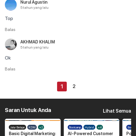
Nurul Agustin
5 tahun yang lalu
Top
Balas
AKHMAD KHALIM
5 tahun yang lalu
Ok
Balas
1
2
Saran Untuk Anda
Lihat Semua
Jalur Belajar
KDM
+2
Bootcamp
Hybrid
+4
Bootc
Basic Digital Marketing:
AI-Powered Customer
Powe