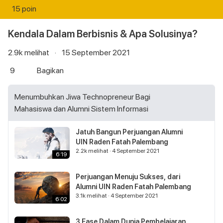
15 poin
Kendala Dalam Berbisnis & Apa Solusinya?
2.9k
melihat
·
15 September 2021
9
Bagikan
Menumbuhkan Jiwa Technopreneur Bagi
Mahasiswa dan Alumni Sistem Informasi
Jatuh Bangun Perjuangan Alumni
UIN Raden Fatah Palembang
2.2k
melihat
·
4 September 2021
6:19
Perjuangan Menuju Sukses, dari
Alumni UIN Raden Fatah Palembang
3.1k
melihat
·
4 September 2021
6:02
3 Fase Dalam Dunia Pembelajaran