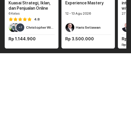
Kuasai Strategi, Iklan,
Experience Mastery
into
dan Penjualan Online
with 
6
Kelas
12 - 13 Agu 2026
27 - 
4.8
+
2
Christopher Winsky
Haris Setiawan
Rp 1.144.900
Rp 3.500.000
Rp 1
Rp 2.