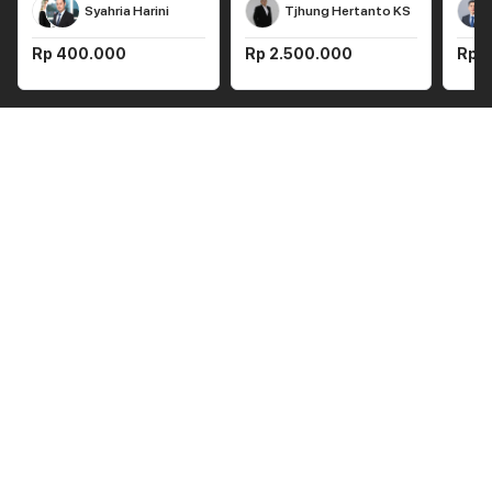
Syahria Harini
Tjhung Hertanto KS
Rp 400.000
Rp 2.500.000
Rp 1