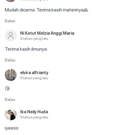
Mudah dicerna. Terima kasih materinya🙏
Balas
Ni Ketut Melzia Anggi Maria
5 tahun yang lalu
Terima kasih ilmunya..
Balas
elvira alfrianty
5 tahun yang lalu
😘
Balas
Ika Neily Huda
5 tahun yang lalu
iyeess