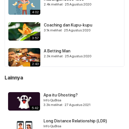
2.4k
melihat
·
25 Agustus 2020
4:02
Coaching dan Kupu-kupu
3.1k
melihat
·
25 Agustus 2020
3:57
A Betting Man
2.3k
melihat
·
25 Agustus 2020
2:43
Lainnya
Fleming dan Churchill
2.9k
melihat
·
25 Agustus 2020
2:58
Apa itu Ghosting?
Info QuBisa
Cerita Sang Tikus
3.3k
melihat
·
27 Agustus 2021
5:42
2.8k
melihat
·
25 Agustus 2020
3:43
Long Distance Relationship (LDR)
Info QuBisa
Once Upon a Coach