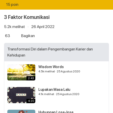
15 poin
3 Faktor Komunikasi
5.2k
melihat
·
26 April 2022
63
Bagikan
Transformasi Diri dalam Pengembangan Karier dan
Kehidupan
Wisdom Words
4.5k
melihat
·
25 Agustus 2020
2:43
Lupakan Masa Lalu
4.1k
melihat
·
25 Agustus 2020
4:20
Hubungan Lose-lose