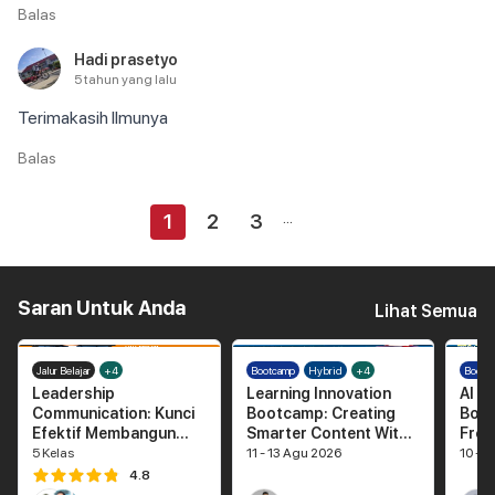
Balas
Hadi prasetyo
5 tahun yang lalu
Terimakasih Ilmunya
Balas
...
1
2
3
Saran Untuk Anda
Lihat Semua
Jalur Belajar
+4
Bootcamp
Hybrid
+4
Bootc
Leadership
Learning Innovation
AI A
Communication: Kunci
Bootcamp: Creating
Boot
Efektif Membangun
Smarter Content With
From
Tim Hebat
AI
Smar
5
Kelas
11 - 13 Agu 2026
10 - 1
4.8