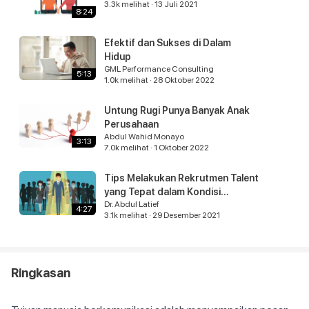
3.3k
melihat
·
13 Juli 2021
8:24
1.7k
melihat
·
25 Agustus 2020
2:34
Efektif dan Sukses di Dalam
Hidup
6 Topi Berpikir
GML Performance Consulting
5:13
5.8k
melihat
·
25 Agustus 2020
1.0k
melihat
·
28 Oktober 2022
7:21
Untung Rugi Punya Banyak Anak
Pengusaha dan IT
Perusahaan
1.8k
melihat
·
26 Agustus 2020
Abdul Wahid Monayo
3:13
7.0k
melihat
·
1 Oktober 2022
1:43
Tips Melakukan Rekrutmen Talent
yang Tepat dalam Kondisi
Dr. Abdul Latief
Pandemi Covid-19
4:27
3.1k
melihat
·
29 Desember 2021
Ringkasan