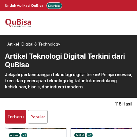
Unduh Aplikasi QuBisa
Download
Artikel
Digital & Technology
Artikel Teknologi Digital Terkini dari
QuBisa
Jelajahi perkembangan teknologi digital terkini! Pelajari inovasi,
tren, dan penerapan teknologi digital untuk mendukung
kehidupan, bisnis, dan industri modern.
118
Hasil
Terbaru
Popular
Artikel
+2
Artikel
+2