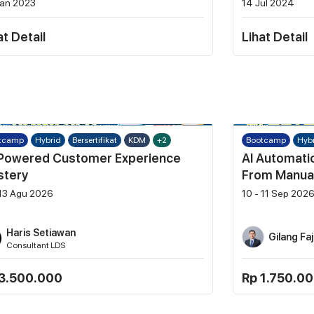
an 2023
14 Jul 2024
at Detail
Lihat Detail
tcamp
Hybrid
Bersertifikat
KDM
+2
Bootcamp
Hyb
Powered Customer Experience
AI Automati
stery
From Manual
Workflows
 13 Agu 2026
10 - 11 Sep 202
Haris Setiawan
Gilang Faj
Consultant LDS
3.500.000
Rp 1.750.0