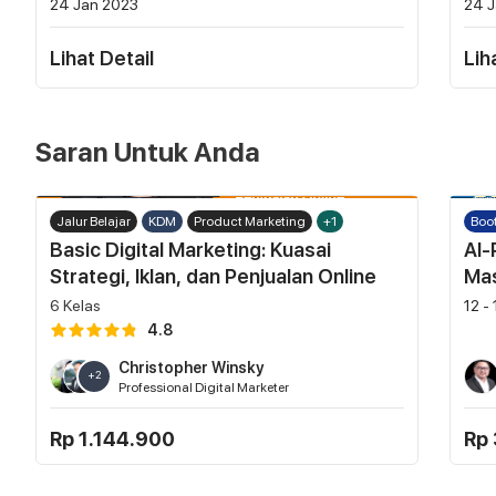
24 Jan 2023
24 J
Lihat Detail
Lih
Saran Untuk Anda
Jalur Belajar
KDM
Product Marketing
+1
Boo
Basic Digital Marketing: Kuasai
AI-
Strategi, Iklan, dan Penjualan Online
Ma
6
Kelas
12 -
4.8
Christopher Winsky
+
2
Professional Digital Marketer
Rp 1.144.900
Rp 