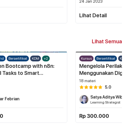
24 Jan 2023
Lihat Detail
Lihat Semua
rid
Bersertifikat
KDM
+2
Kursus
Bersertifikat
KDM
on Bootcamp with n8n:
Mengelola Perilaku 
 Tasks to Smart
Menggunakan Digital
Research
6
18
materi
5.0
Satya Aditya Wibow
ar Febrian
Learning Strategist
00
Rp 300.000