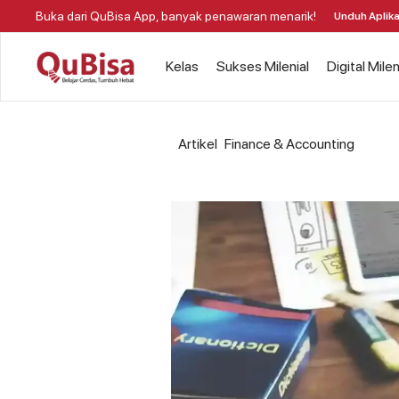
Buka dari QuBisa App, banyak penawaran menarik!
Unduh Aplika
Kelas
Sukses Milenial
Digital Milen
Artikel
Finance & Accounting