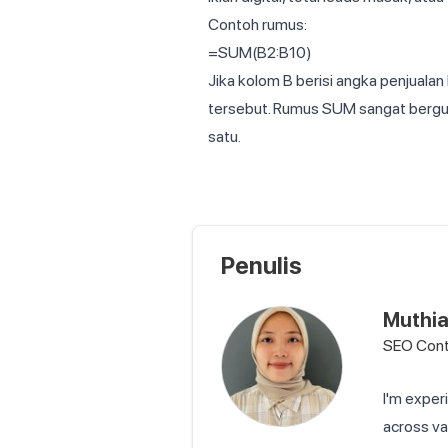
Contoh rumus:
=SUM(B2:B10)
Jika kolom B berisi angka penjualan
tersebut. Rumus SUM sangat bergu
satu.
Penulis
Muthi
SEO Cont
I'm exper
across va