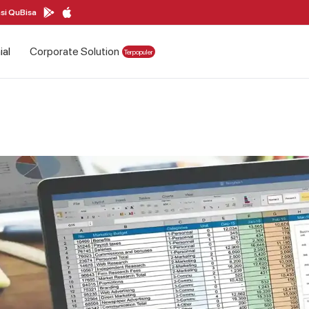
si QuBisa
ial
Corporate Solution
Terpopuler