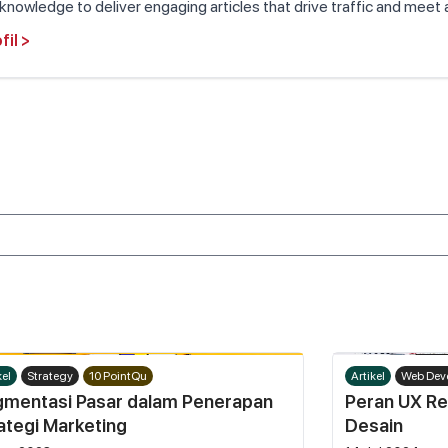
knowledge to deliver engaging articles that drive traffic and meet
fil
>
kel
Strategy
10 PointQu
Artikel
Web Dev
mentasi Pasar dalam Penerapan
Peran UX Re
ategi Marketing
Desain