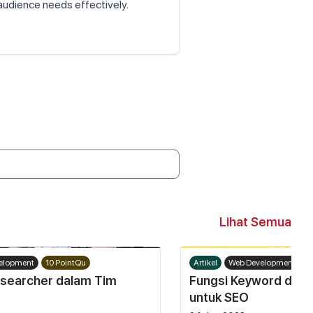
 audience needs effectively.
Lihat Semua
elopment
10 PointQu
Artikel
Web Development
1
searcher dalam Tim
Fungsi Keyword dan J
untuk SEO