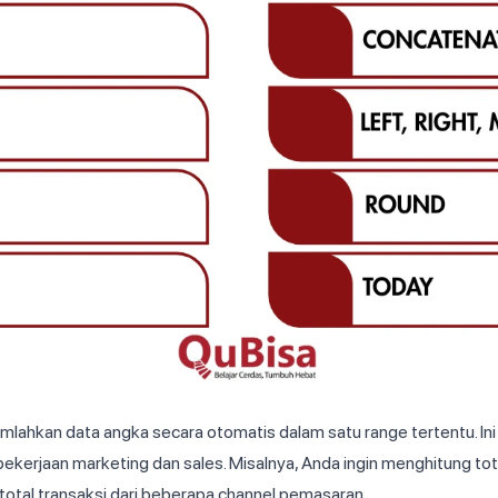
hkan data angka secara otomatis dalam satu range tertentu. Ini a
pekerjaan marketing dan sales. Misalnya, Anda ingin menghitung tot
au total transaksi dari beberapa channel pemasaran.