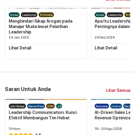
Artikel
Leadership
10 PointQu
Artikel
Leadership
10 Poin
Menghindari Sikap Arogan pada
Apa Itu Leadership S
Manajer Muda lewat Pelatihan
Pentingnya dalam B
Leadership
24 Jan 2023
24 Des 2024
Lihat Detail
Lihat Detail
Saran Untuk Anda
Lihat Semua
Jalur Belajar
Bersertifikat
KSM
+2
Bootcamp
Hybrid
Berserti
Leadership Communication: Kunci
AI-Driven Sales Lea
Efektif Membangun Tim Hebat
Revenue Optimizati
5
Kelas
19 - 20 Agu 2026
4.8