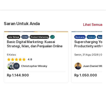
Saran Untuk Anda
Lihat Semua
Jalur Belajar
KDM
Product Marketing
+1
Bootcamp
Hybrid
Berserti
Basic Digital Marketing: Kuasai
Supercharging Your
Strategi, Iklan, dan Penjualan Online
Productivity with G
6
Kelas
Senin, 31 Agu 2026 | 09.0
4.8
+
2
Christopher Winsky
Juan Daniel Wija
Rp 1.144.900
Rp 1.050.000