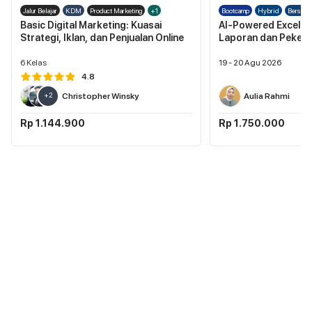
Jalur Belajar
KDM
Product Marketing
+1
Bootcamp
Hybrid
Berserti
Basic Digital Marketing: Kuasai
AI-Powered Excel: 
Strategi, Iklan, dan Penjualan Online
Laporan dan Pekerj
6
Kelas
19 - 20 Agu 2026
4.8
+
2
Christopher Winsky
Aulia Rahmi
Rp 1.144.900
Rp 1.750.000